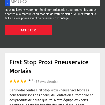
Nous utiliserons votre numéro d'immatriculation pour trouver les pneus
adaptés à la marque et au modèle de votre véhicule. Veuillez vérifier la
taille de vos pneus avant de réserver un montage.
ACHETER
First Stop Proxi Pneuservice
Morlaàs
4.7
(
57
Avis clients)
Dans votre centre First Stop Proxi Pneuservice Morlaàs,
nous fournissons des pneus, de l'entretien automobile et
des produits de haute qualité. Notre équipe d'experts
s'assure que tous les besoins de votre véhicule sont