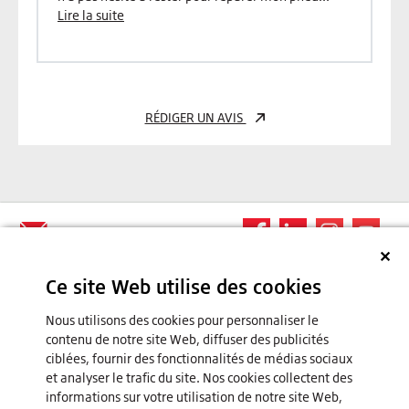
Lire la suite
RÉDIGER UN AVIS
Contactez-nous
✕
Ce site Web utilise des cookies
Nous utilisons des cookies pour personnaliser le
+
contenu de notre site Web, diffuser des publicités
Types de pneus
ciblées, fournir des fonctionnalités de médias sociaux
+
et analyser le trafic du site. Nos cookies collectent des
Pneus Été
Marques de pneus
informations sur votre utilisation de notre site Web,